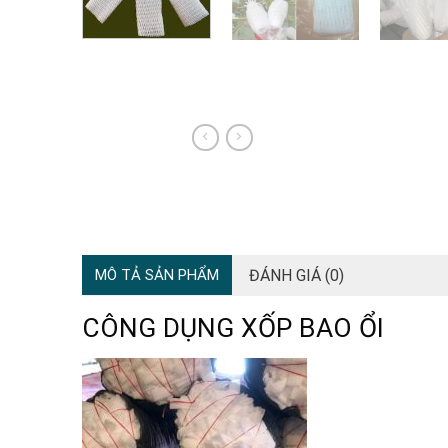
ĐÁNH GIÁ (0)
MÔ TẢ SẢN PHẨM
CÔNG DỤNG XỐP BAO ỔI