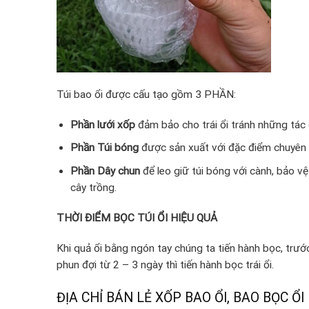
Túi bao ổi được cấu tạo gồm 3 PHẦN:
Phần lưới xốp
đảm bảo cho trái ổi tránh những tác 
Phần Túi bóng
được sản xuất với đặc điểm chuyên d
Phần Dây chun
để leo giữ túi bóng với cành, bảo v
cây trồng.
THỜI ĐIỂM BỌC TÚI ỔI HIỆU QUẢ
Khi quả ổi bằng ngón tay chúng ta tiến hành bọc, trướ
phun đợi từ 2 – 3 ngày thì tiến hành bọc trái ổi.
ĐỊA CHỈ BÁN LẺ XỐP BAO ỔI, BAO BỌC ỔI