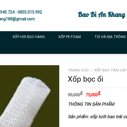
945.724 - 0855.015.992
Bao Bì An Khang
ang188@gmail.com
XỐP HƠI BỌC HÀNG
XỐP PE FOAM
TÚI VẢI ĐỊA TRỒNG
TRANG CHỦ
/
XỐP BAO TRÁI CÂY
Xốp bọc ổi
Giá
Giá
₫
₫
90,000
75,000
gốc
hiện
là:
tại
THÔNG TIN SẢN PHẨM
90,000₫.
là:
75,000₫.
Sản phẩm: xốp lưới bao trái cây 