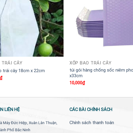
 TRÁI CÂY
XỐP BAO TRÁI CÂY
túi gói hàng chống sốc niêm p
ao trái cây 18cm x 22cm
x33cm
Giá
₫
hiện
10,000
₫
tại
₫.
là:
850₫.
N LIÊN HỆ
CÁC BÀI CHÍNH SÁCH
Chính sách thanh toán
à Máy Đức Hiệp, Xuân Lân Thuận,
ành Phố Bắc Ninh