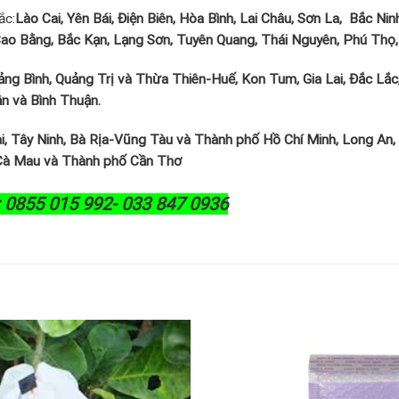
ắc:
Lào Cai, Yên Bái, Điện Biên, Hòa Bình, Lai Châu, Sơn La, Bắc N
 Cao Bằng, Bắc Kạn, Lạng Sơn, Tuyên Quang, Thái Nguyên, Phú Thọ,
ng Bình, Quảng Trị và Thừa Thiên-Huế, Kon Tum, Gia Lai, Đắc L
ận và Bình Thuận.
, Tây Ninh, Bà Rịa-Vũng Tàu và Thành phố Hồ Chí Minh, Long An, 
, Cà Mau và Thành phố Cần Thơ
0855 015 992- 033 847 0936