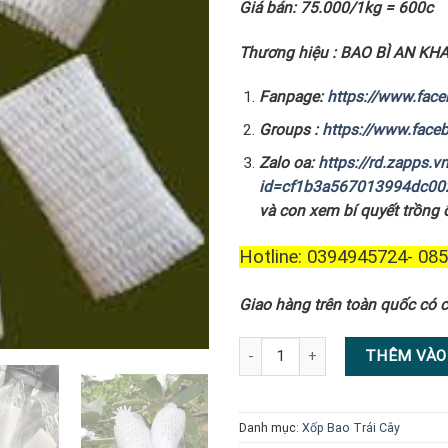
Giá bán: 75.000/1kg = 600c
Thương hiệu : BAO BÌ AN K
Fanpage:
https://www.fac
Groups :
https://www.fac
Zalo oa:
https://rd.zapps
id=cf1b3a567013994dc0
và con xem bí quyết trồng ổ
Hotline: 0394945724- 08
Giao hàng trên toàn quốc có c
Xốp bọc ổi số lượng
THÊM VÀO
Danh mục:
Xốp Bao Trái Cây