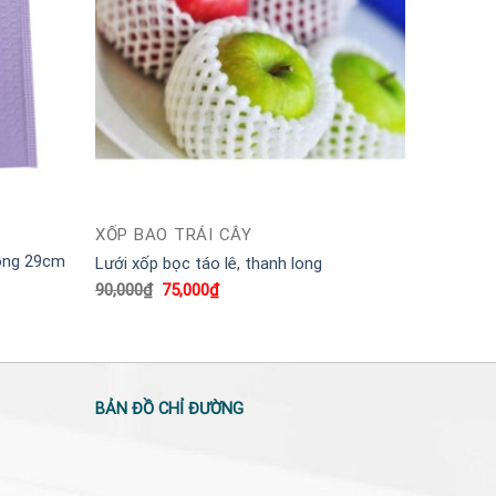
XỐP BAO TRÁI CÂY
hong 29cm
Lưới xốp bọc táo lê, thanh long
Giá
Giá
90,000
₫
75,000
₫
gốc
hiện
là:
tại
90,000₫.
là:
75,000₫.
BẢN ĐỒ CHỈ ĐƯỜNG