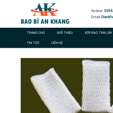
Skip
to
Hotline:
0394.
content
Email:
Oiankh
TRANG CHỦ
GIỚI THIỆU
XỐP BAO TRÁI CÂY
TIN TỨC
LIÊN HỆ