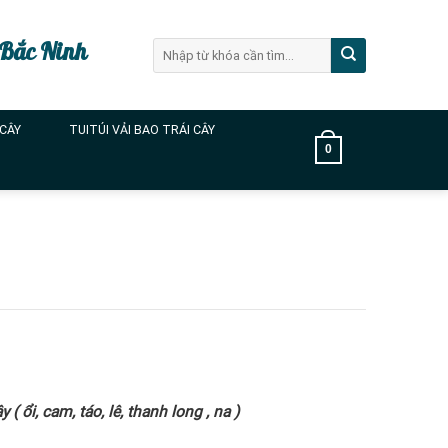
 Bắc Ninh
Tìm
kiếm:
 CÂY
TUITÚI VẢI BAO TRÁI CÂY
0
( ổi, cam, táo, lê, thanh long , na )