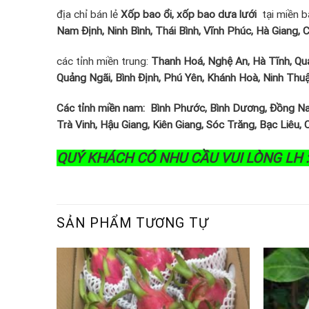
địa chỉ bán lẻ
Xốp bao ổi, xốp bao dưa lưới
tại miền b
Nam Định, Ninh Bình, Thái Bình, Vĩnh Phúc, Hà Giang,
các tỉnh miền trung:
Thanh Hoá, Nghệ An, Hà Tĩnh, Quả
Quảng Ngãi, Bình Định, Phú Yên, Khánh Hoà, Ninh Thu
Các tỉnh miền nam: Bình Phước, Bình Dương, Đồng Nai
Trà Vinh, Hậu Giang, Kiên Giang, Sóc Trăng, Bạc Liêu
QUÝ KHÁCH CÓ NHU CẦU VUI LÒNG LH : 
SẢN PHẨM TƯƠNG TỰ