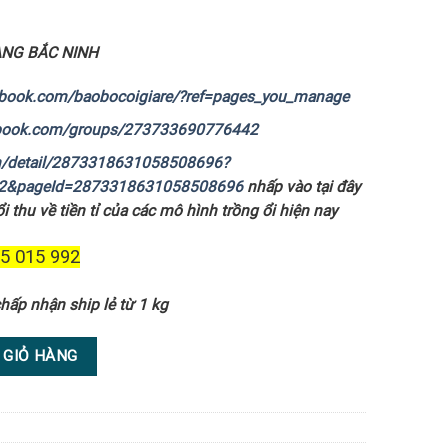
HANG BẮC NINH
ebook.com/baobocoigiare/?ref=pages_you_manage
ebook.com/groups/273733690776442
.vn/detail/2873318631058508696?
02&pageId=2873318631058508696
nhấp vào tại đây
i thu về tiền tỉ của các mô hình trồng ổi hiện nay
55 015 992
hấp nhận ship lẻ từ 1 kg
 GIỎ HÀNG