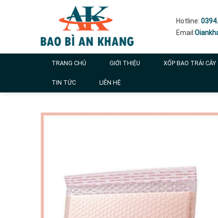
Skip
to
Hotline:
0394.
content
Email:
Oiankh
TRANG CHỦ
GIỚI THIỆU
XỐP BAO TRÁI CÂY
TIN TỨC
LIÊN HỆ