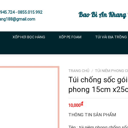
945.724 - 0855.015.992
Bao Bì An Khang
ang188@gmail.com
XỐP HƠI BỌC HÀNG
XỐP PE FOAM
TÚI VẢI ĐỊA TRỒNG
TRANG CHỦ
/
TÚI NIÊM PHONG 
Túi chống sốc gó
phong 15cm x25
₫
10,000
THÔNG TIN SẢN PHẨM
Tên : túi niêm phong chống số