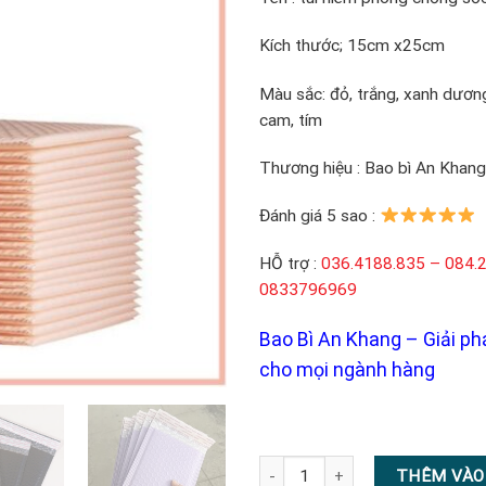
Kích thước; 15cm x25cm
Màu sắc: đỏ, trắng, xanh dương
cam, tím
Thương hiệu : Bao bì An Khang
Đánh giá 5 sao :
HỖ trợ :
036.4188.835 – 084.
0833796969
Bao Bì An Khang – Giải ph
cho mọi ngành hàng
Túi chống sốc gói hàng niêm ph
THÊM VÀO