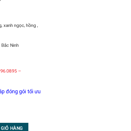
, xanh ngọc, hồng ,
 Bắc Ninh
296.0895 –
áp đóng gói tối ưu
ong 15cm x25cm số lượng
 GIỎ HÀNG