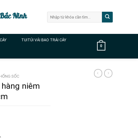
 Bắc Ninh
Tìm
kiếm:
 CÂY
TUITÚI VẢI BAO TRÁI CÂY
0
CHỐNG SỐC
i hàng niêm
cm
c