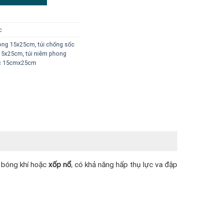
c
hong 15x25cm
,
túi chống sốc
 15x25cm
,
túi niêm phong
ốc 15cmx25cm
g bóng khí hoặc
xốp nổ
, có khả năng hấp thụ lực va đập