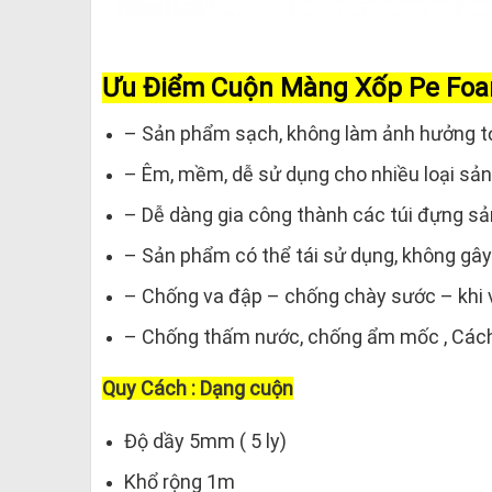
Ưu Điểm Cuộn Màng Xốp Pe F
– Sản phẩm sạch, không làm ảnh hưởng t
– Êm, mềm, dễ sử dụng cho nhiều loại sả
– Dễ dàng gia công thành các túi đựng sản
– Sản phẩm có thể tái sử dụng, không gây
– Chống va đập – chống chày sước – khi
– Chống thấm nước, chống ẩm mốc , Cách
Quy Cách : Dạng cuộn
Độ dầy 5mm ( 5 ly)
Khổ rộng 1m