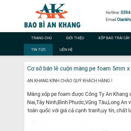
Skip
to
Hotline:
0394.
content
Email:
Oiankh
TRANG CHỦ
GIỚI THIỆU
XỐP BAO TRÁI CÂY
TIN TỨC
LIÊN HỆ
Cơ sở bán lẻ cuộn màng pe foam 5mm 
AN KHANG KÍNH CHÀO QUÝ KHÁCH HÀNG !
Màng xốp pe foam được Công Ty An Khang s
Nai,Tây Ninh,Bình Phước,Vũng Tàu,Long An và 
toàn quốc với giá cả cạnh tranh,uy tín, chất