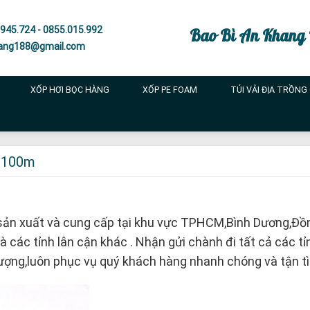
945.724 - 0855.015.992
Bao Bì An Khang
ang188@gmail.com
XỐP HƠI BỌC HÀNG
XỐP PE FOAM
TÚI VẢI ĐỊA TRỒNG
x 100m
ản xuất và cung cấp tại khu vực TPHCM,Bình Dương,Đồ
các tỉnh lân cận khác . Nhận gửi chành đi tất cả các tỉ
 lượng,luôn phục vụ quý khách hàng nhanh chóng và tận tì