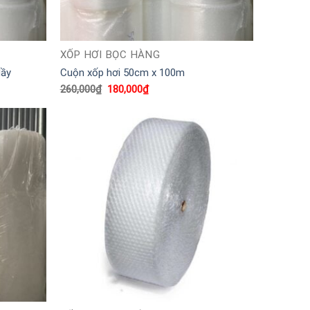
XỐP HƠI BỌC HÀNG
dầy
Cuộn xốp hơi 50cm x 100m
Giá
Giá
260,000
₫
180,000
₫
gốc
hiện
là:
tại
260,000₫.
là:
180,000₫.