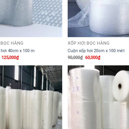
 BỌC HÀNG
XỐP HƠI BỌC HÀNG
 hơi 40cm x 100 m
Cuộn xốp hơi 20cm x 100 mét
Giá
Giá
Giá
Giá
125,000
₫
90,000
₫
60,000
₫
gốc
hiện
gốc
hiện
là:
tại
là:
tại
180,000₫.
là:
90,000₫.
là:
125,000₫.
60,000₫.