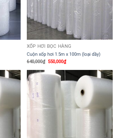
XỐP HƠI BỌC HÀNG
Cuộn xốp hơi 1.5m x 100m (loại dầy)
Giá
Giá
640,000
₫
550,000
₫
gốc
hiện
là:
tại
640,000₫.
là:
550,000₫.