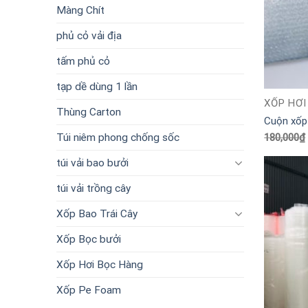
Màng Chít
phủ cỏ vải địa
tấm phủ cỏ
tạp dề dùng 1 lần
XỐP HƠI
Thùng Carton
Cuộn xốp
180,000
₫
Túi niêm phong chống sốc
túi vải bao bưởi
túi vải trồng cây
Xốp Bao Trái Cây
Xốp Bọc bưởi
Xốp Hơi Bọc Hàng
Xốp Pe Foam