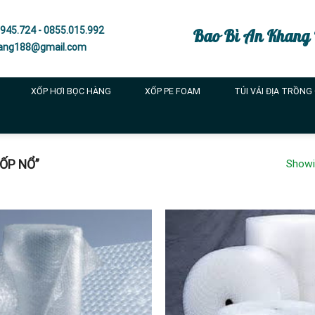
945.724 - 0855.015.992
Bao Bì An Khang
ang188@gmail.com
XỐP HƠI BỌC HÀNG
XỐP PE FOAM
TÚI VẢI ĐỊA TRỒNG
ỐP NỔ”
Showin