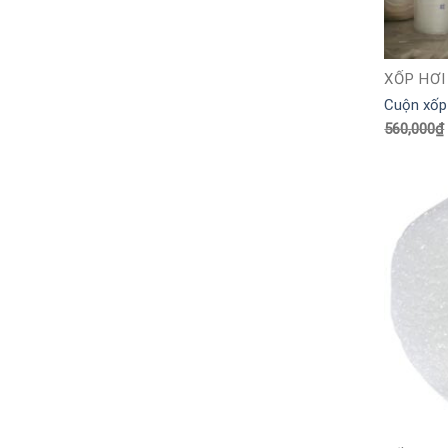
XỐP HƠI
Cuộn xốp
560,000
₫