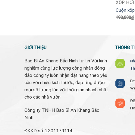
XỐP HƠI
Cuộn xốp
190,000
₫
GIỚI THIỆU
THÔNG TI
Bao Bì An Khang Bắc Ninh tự tin Với kinh
Nh
nghiệm cùng lực lượng công nhân đông
Th
đảo công ty luôn nhận đặt hàng theo yêu
Em
cầu với nhiều kích thước, đáp ứng được
W
mọi số lượng lớn với thời gian nhanh nhất
cho các nhà vườn
Đi
Ho
Công ty TNHH Bao Bì An Khang Bắc
Ninh
ĐKKD số: 2301179114