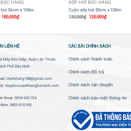
 BỌC HÀNG
XỐP HƠI BỌC HÀNG
 hơi 36cm x 100m
Cuộn xốp hơi 30cm x 100m
Giá
Giá
Giá
Giá
180,000
₫
130,000
₫
120,000
₫
gốc
hiện
gốc
hiện
là:
tại
là:
tại
190,000₫.
là:
130,000₫.
là:
180,000₫.
120,000₫.
N LIÊN HỆ
CÁC BÀI CHÍNH SÁCH
Chính sách thanh toán
à Máy Đức Hiệp, Xuân Lân Thuận,
ành Phố Bắc Ninh
Chính sách đổi trả
ail:
Oiankhang188@gmail.com
Chính sách vận chuyển
eb:
Xopbocoiankhangbacninh.com
Chính sách bảo mật thông tin
ện thoại:
0394.945.724
tline:
0855.015.992