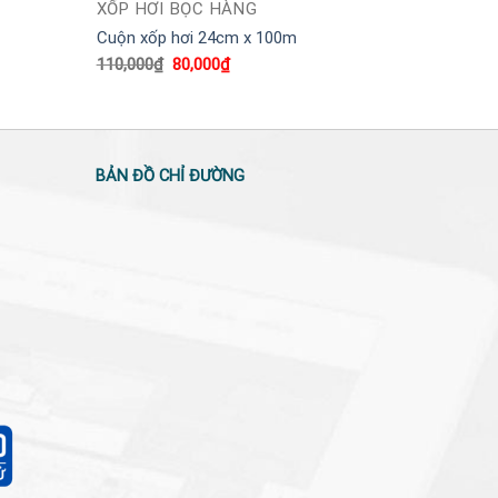
XỐP HƠI BỌC HÀNG
Cuộn xốp hơi 24cm x 100m
Giá
Giá
110,000
₫
80,000
₫
gốc
hiện
là:
tại
110,000₫.
là:
80,000₫.
BẢN ĐỒ CHỈ ĐƯỜNG