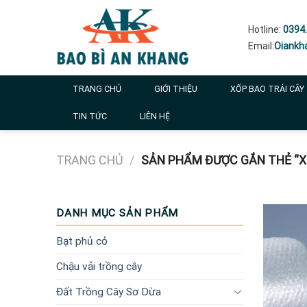
Skip
to
Hotline:
0394.
content
Email:
Oiankh
TRANG CHỦ
GIỚI THIỆU
XỐP BAO TRÁI CÂY
TIN TỨC
LIÊN HỆ
TRANG CHỦ
/
SẢN PHẨM ĐƯỢC GẮN THẺ “X
DANH MỤC SẢN PHẨM
Bạt phủ cỏ
Chậu vải trồng cây
Đất Trồng Cây Sơ Dừa