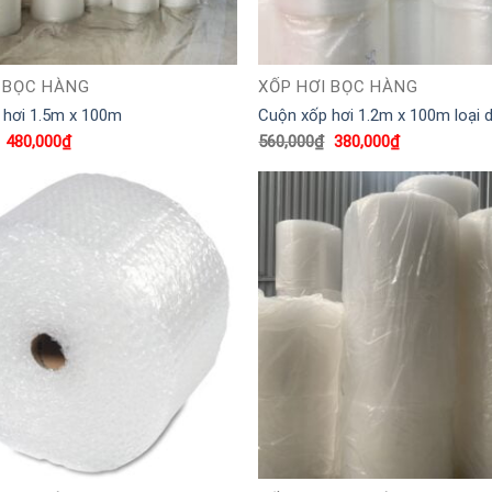
 BỌC HÀNG
XỐP HƠI BỌC HÀNG
 hơi 1.5m x 100m
Cuộn xốp hơi 1.2m x 100m loại 
Giá
Giá
Giá
Giá
480,000
₫
560,000
₫
380,000
₫
gốc
hiện
gốc
hiện
là:
tại
là:
tại
560,000₫.
là:
560,000₫.
là:
480,000₫.
380,000₫.