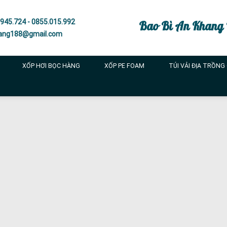
945.724 - 0855.015.992
Bao Bì An Khang
ang188@gmail.com
XỐP HƠI BỌC HÀNG
XỐP PE FOAM
TÚI VẢI ĐỊA TRỒNG