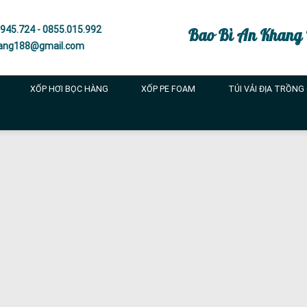
945.724 - 0855.015.992
Bao Bì An Khang
ang188@gmail.com
XỐP HƠI BỌC HÀNG
XỐP PE FOAM
TÚI VẢI ĐỊA TRỒNG