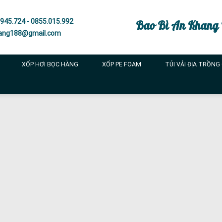
945.724 - 0855.015.992
Bao Bì An Khang
ang188@gmail.com
XỐP HƠI BỌC HÀNG
XỐP PE FOAM
TÚI VẢI ĐỊA TRỒNG